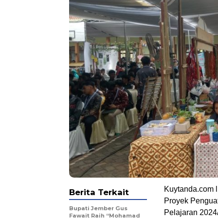
Kuytanda.com l
Berita Terkait
Proyek Penguata
Bupati Jember Gus
Pelajaran 2024
Fawait Raih “Mohamad