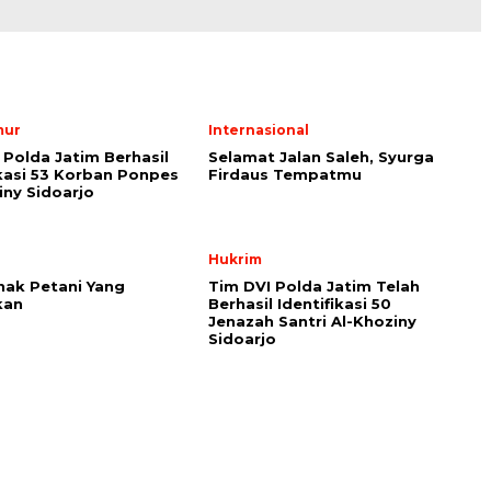
mur
Internasional
 Polda Jatim Berhasil
Selamat Jalan Saleh, Syurga
ikasi 53 Korban Ponpes
Firdaus Tempatmu
iny Sidoarjo
Hukrim
nak Petani Yang
Tim DVI Polda Jatim Telah
kan
Berhasil Identifikasi 50
Jenazah Santri Al-Khoziny
Sidoarjo