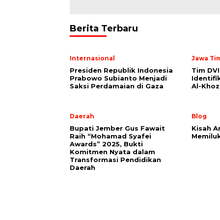
Berita Terbaru
Internasional
Jawa Ti
Presiden Republik Indonesia
Tim DVI
Prabowo Subianto Menjadi
Identif
Saksi Perdamaian di Gaza
Al-Khoz
Daerah
Blog
Bupati Jember Gus Fawait
Kisah A
Raih “Mohamad Syafei
Memilu
Awards” 2025, Bukti
Komitmen Nyata dalam
Transformasi Pendidikan
Daerah