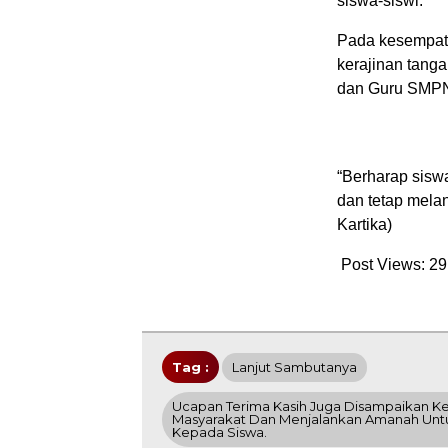
siswa-siswi.
Pada kesempata
kerajinan tanga
dan Guru SMPN
“Berharap siswa
dan tetap melan
Kartika)
Post Views:
29
Tag :
Lanjut Sambutanya
Ucapan Terima Kasih Juga Disampaikan K
Masyarakat Dan Menjalankan Amanah Untu
Kepada Siswa.