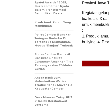
Syafei Awards” 2025,
Provinsi Jawa T
Bukti Komitmen Nyata
dalam Transformasi
Kegiatan gelar 
Pendidikan Daerah
tua kelas IX da
Kisah Anak Petani Yang
untuk membukti
Memilukan
:
Polres Jember Bongkar
1. Produk jamu.
Jaringan Narkoba 15
bullying. 4. P
Tersangka Diamankan,
Modus “Ranjau” Terkuak
Polres Jember Berhasil
Bongkar Sindikat
Curanmor Amankan Tiga
Tersangka dan 23 Motor
Curian
Ancak Hasil Bumi
Melestarikan Warisan
Tradisi Nenek Moyang di
Kabupaten Jember
Desa Mrawan Tutup HUT
RI ke-80 Bersholawat
Bersama