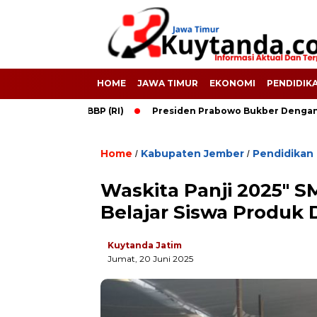
HOME
JAWA TIMUR
EKONOMI
PENDIDIK
k 31 Dubes LBBP (RI)
Presiden Prabowo Bukber Dengan UAH Da
Home
Kabupaten Jember
Pendidikan
/
/
Waskita Panji 2025″ S
Belajar Siswa Produk 
Kuytanda Jatim
Jumat, 20 Juni 2025