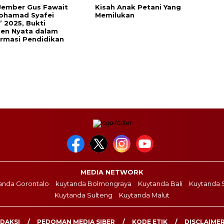
Jember Gus Fawait
Kisah Anak Petani Yang
Mohamad Syafei
Memilukan
 2025, Bukti
en Nyata dalam
rmasi Pendidikan
MEDIA NETWORK
anda Gorontalo
kuytanda Bolmongraya
Kuytanda Bali
Kuytanda S
Kuytanda Sulteng
Kuytanda Malut
DAKSI
PEDOMAN MEDIA SIBER
KODE ETIK
DISCLAIME