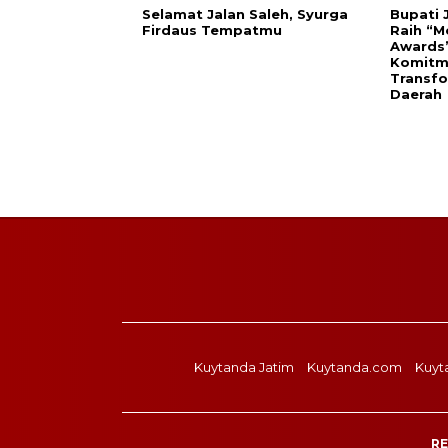
Selamat Jalan Saleh, Syurga
Bupati 
Firdaus Tempatmu
Raih “
Awards”
Komitm
Transfo
Daerah
Kuytanda Jatim
Kuytanda.com
Kuyt
RE