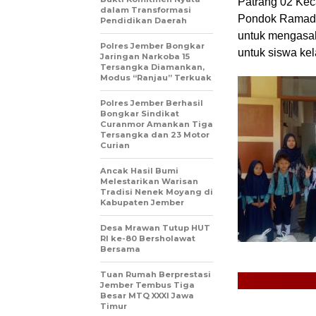
Patrang 02 Ke
dalam Transformasi
Pondok Ramadha
Pendidikan Daerah
untuk mengasah
Polres Jember Bongkar
untuk siswa kel
Jaringan Narkoba 15
Tersangka Diamankan,
Modus “Ranjau” Terkuak
Polres Jember Berhasil
Bongkar Sindikat
Curanmor Amankan Tiga
Tersangka dan 23 Motor
Curian
Ancak Hasil Bumi
Melestarikan Warisan
Tradisi Nenek Moyang di
Kabupaten Jember
Desa Mrawan Tutup HUT
RI ke-80 Bersholawat
Bersama
Tuan Rumah Berprestasi
Jember Tembus Tiga
Besar MTQ XXXI Jawa
Timur