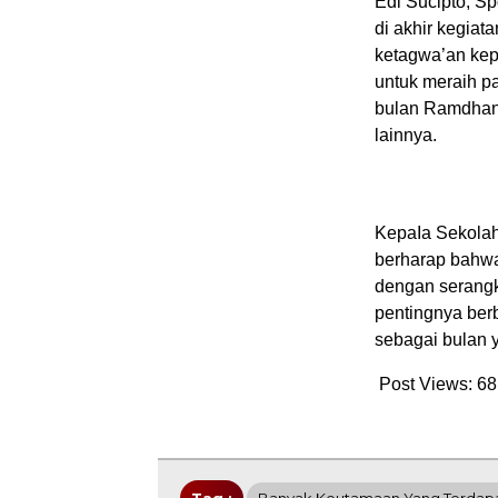
Edi Sucipto, 
di akhir kegiat
ketagwa’an kep
untuk meraih p
bulan Ramdhan 
lainnya.
KepaIa Sekolah 
berharap bahwa
dengan serangka
pentingnya be
sebagai bulan 
Post Views:
68