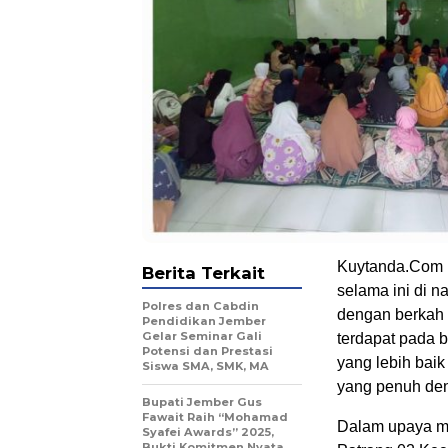
Kuytanda.Com 
Berita Terkait
selama ini di 
Polres dan Cabdin
dengan berkah 
Pendidikan Jember
Gelar Seminar Gali
terdapat pada 
Potensi dan Prestasi
yang lebih bai
Siswa SMA, SMK, MA
yang penuh den
Bupati Jember Gus
Fawait Raih “Mohamad
Dalam upaya m
Syafei Awards” 2025,
Bukti Komitmen Nyata