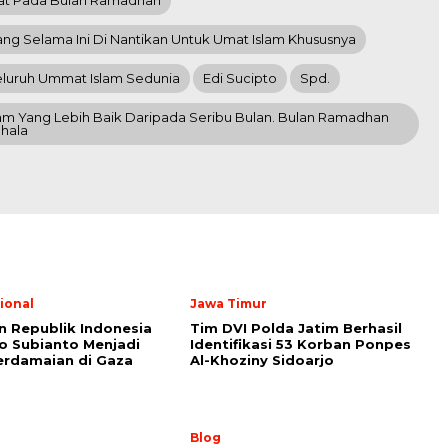
at Pada Bulan Ramadhan
g Selama Ini Di Nantikan Untuk Umat Islam Khususnya
luruh Ummat Islam Sedunia
Edi Sucipto
Spd.
m Yang Lebih Baik Daripada Seribu Bulan. Bulan Ramadhan
hala
ional
Jawa Timur
n Republik Indonesia
Tim DVI Polda Jatim Berhasil
 Subianto Menjadi
Identifikasi 53 Korban Ponpes
erdamaian di Gaza
Al-Khoziny Sidoarjo
Blog