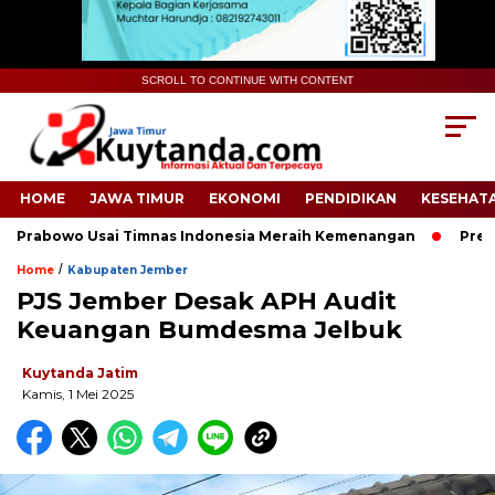
SCROLL TO CONTINUE WITH CONTENT
HOME
JAWA TIMUR
EKONOMI
PENDIDIKAN
KESEHAT
Prabowo Usai Timnas Indonesia Meraih Kemenangan
Presiden
/
Home
Kabupaten Jember
PJS Jember Desak APH Audit
Keuangan Bumdesma Jelbuk
Kuytanda Jatim
Kamis, 1 Mei 2025