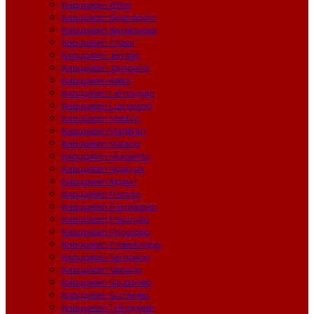
Kabupaten Blitar
Kabupaten Bojonegoro
Kabupaten Bondowoso
Kabupaten Gresik
Kabupaten Jember
Kabupaten Jombang
Kabupaten Kediri
Kabupaten Lamongan
Kabupaten Lumajang
Kabupaten Madiun
Kabupaten Magetan
Kabupaten Malang
Kabupaten Mojokerto
Kabupaten Nganjuk
Kabupaten Ngawi
Kabupaten Pacitan
Kabupaten Pamekasan
Kabupaten Pasuruan
Kabupaten Ponorogo
Kabupaten Probolinggo
Kabupaten Sampang
Kabupaten Sidoarjo
Kabupaten Situbondo
Kabupaten Sumenep
Kabupaten Trenggalek