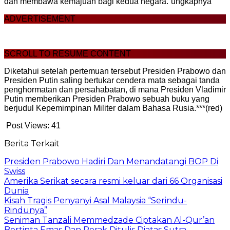
dan membawa kemajuan bagi kedua negara.”ungkapnya
ADVERTISEMENT
SCROLL TO RESUME CONTENT
Diketahui setelah pertemuan tersebut Presiden Prabowo dan
Presiden Putin saling bertukar cendera mata sebagai tanda
penghormatan dan persahabatan, di mana Presiden Vladimir
Putin memberikan Presiden Prabowo sebuah buku yang
berjudul Kepemimpinan Militer dalam Bahasa Rusia.***(red)
Post Views:
41
Berita Terkait
Presiden Prabowo Hadiri Dan Menandatangi BOP Di
Swiss
Amerika Serikat secara resmi keluar dari 66 Organisasi
Dunia
Kisah Tragis Penyanyi Asal Malaysia “Serindu-
Rindunya”
Seniman Tanzali Memmedzade Ciptakan Al-Qur’an
Bertinta Emas Dan Perak Ditulis Diatas Sutra