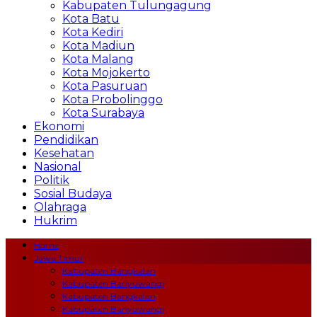
Kabupaten Tulungagung
Kota Batu
Kota Kediri
Kota Madiun
Kota Malang
Kota Mojokerto
Kota Pasuruan
Kota Probolinggo
Kota Surabaya
Ekonomi
Pendidikan
Kesehatan
Nasional
Politik
Sosial Budaya
Olahraga
Hukrim
Home
Jawa Timur
Kabupaten Bangkalan
Kabupaten Banyuwangi
Kabupaten Bangkalan
Kabupaten Banyuwangi