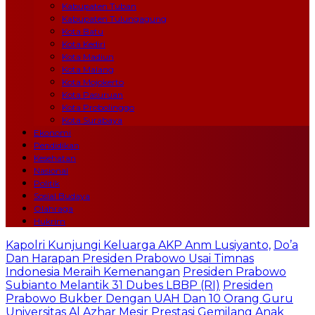
Kabupaten Tuban
Kabupaten Tulungagung
Kota Batu
Kota Kediri
Kota Madiun
Kota Malang
Kota Mojokerto
Kota Pasuruan
Kota Probolinggo
Kota Surabaya
Ekonomi
Pendidikan
Kesehatan
Nasional
Politik
Sosial Budaya
Olahraga
Hukrim
Kapolri Kunjungi Keluarga AKP Anm Lusiyanto,
Do’a
Dan Harapan Presiden Prabowo Usai Timnas
Indonesia Meraih Kemenangan
Presiden Prabowo
Subianto Melantik 31 Dubes LBBP (RI)
Presiden
Prabowo Bukber Dengan UAH Dan 10 Orang Guru
Universitas Al Azhar Mesir
Prestasi Gemilang Anak