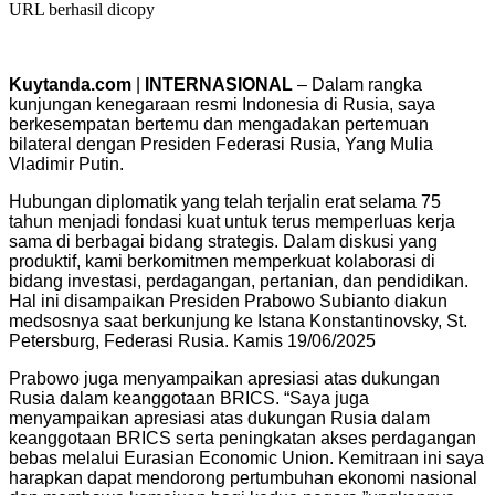
URL berhasil dicopy
Kuytanda.com
|
INTERNASIONAL
– Dalam rangka
kunjungan kenegaraan resmi Indonesia di Rusia, saya
berkesempatan bertemu dan mengadakan pertemuan
bilateral dengan Presiden Federasi Rusia, Yang Mulia
Vladimir Putin.
Hubungan diplomatik yang telah terjalin erat selama 75
tahun menjadi fondasi kuat untuk terus memperluas kerja
sama di berbagai bidang strategis. Dalam diskusi yang
produktif, kami berkomitmen memperkuat kolaborasi di
bidang investasi, perdagangan, pertanian, dan pendidikan.
Hal ini disampaikan Presiden Prabowo Subianto diakun
medsosnya saat berkunjung ke Istana Konstantinovsky, St.
Petersburg, Federasi Rusia. Kamis 19/06/2025
Prabowo juga menyampaikan apresiasi atas dukungan
Rusia dalam keanggotaan BRICS. “Saya juga
menyampaikan apresiasi atas dukungan Rusia dalam
keanggotaan BRICS serta peningkatan akses perdagangan
bebas melalui Eurasian Economic Union. Kemitraan ini saya
harapkan dapat mendorong pertumbuhan ekonomi nasional