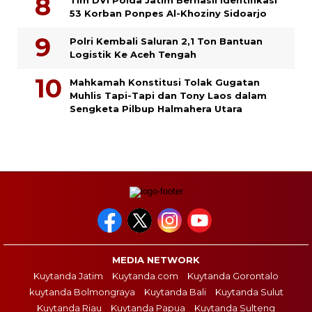
53 Korban Ponpes Al-Khoziny Sidoarjo
Polri Kembali Saluran 2,1 Ton Bantuan
Logistik Ke Aceh Tengah
Mahkamah Konstitusi Tolak Gugatan
Muhlis Tapi-Tapi dan Tony Laos dalam
Sengketa Pilbup Halmahera Utara
MEDIA NETWORK
Kuytanda Jatim
Kuytanda.com
Kuytanda Gorontalo
kuytanda Bolmongraya
Kuytanda Bali
Kuytanda Sulut
Kuytanda Riau
Kuytanda Papua
Kuytanda Sulteng