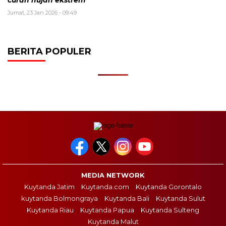
Jumat, 23 Jan 2026 - 09:49
BERITA POPULER
MEDIA NETWORK
Kuytanda Jatim
Kuytanda.com
Kuytanda Gorontalo
kuytanda Bolmongraya
Kuytanda Bali
Kuytanda Sulut
Kuytanda Riau
Kuytanda Papua
Kuytanda Sulteng
Kuytanda Malut