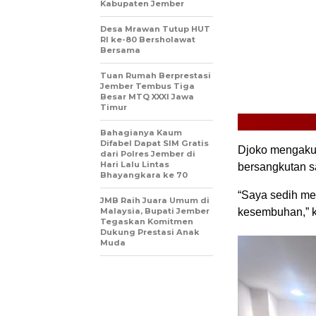
Kabupaten Jember
Desa Mrawan Tutup HUT
RI ke-80 Bersholawat
Bersama
Tuan Rumah Berprestasi
Jember Tembus Tiga
Besar MTQ XXXI Jawa
Timur
Bahagianya Kaum
Difabel Dapat SIM Gratis
Djoko mengaku,
dari Polres Jember di
Hari Lalu Lintas
bersangkutan sa
Bhayangkara ke 70
“Saya sedih me
JMB Raih Juara Umum di
Malaysia, Bupati Jember
kesembuhan,” ka
Tegaskan Komitmen
Dukung Prestasi Anak
Muda