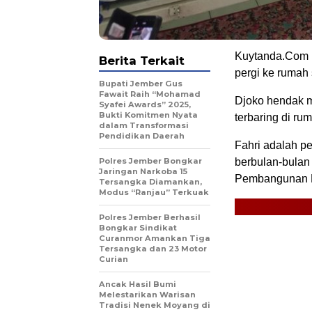
Kuytanda.Com l
Berita Terkait
pergi ke rumah
Bupati Jember Gus
Fawait Raih “Mohamad
Djoko hendak 
Syafei Awards” 2025,
Bukti Komitmen Nyata
terbaring di ru
dalam Transformasi
Pendidikan Daerah
Fahri adalah p
Polres Jember Bongkar
berbulan-bulan 
Jaringan Narkoba 15
Pembangunan D
Tersangka Diamankan,
Modus “Ranjau” Terkuak
Polres Jember Berhasil
Bongkar Sindikat
Curanmor Amankan Tiga
Tersangka dan 23 Motor
Curian
Ancak Hasil Bumi
Melestarikan Warisan
Tradisi Nenek Moyang di