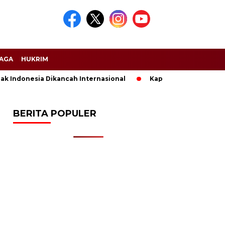
AGA
HUKRIM
sia Dikancah Internasional
Kapolri Kunjungi Keluarga AKP 
BERITA POPULER