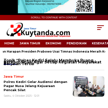
SCROLL TO CONTINUE WITH CONTENT
HOME
JAWA TIMUR
EKONOMI
PENDIDIKAN
KESEHAT
n Harapan Presiden Prabowo Usai Timnas Indonesia Meraih Keme
Topik
“Polres Kediri Selalu Membuka Ruang
Berkoordinasi Agar Setiap Kegiatan Masyarakat
Berjalan Tertib
Jawa Timur
Polres Kediri Gelar Audiensi dengan
Pagar Nusa Jelang Kejuaraan
Pencak Silat
Sabtu, 4 Oktober 2025 - 12:01