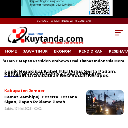
SCROLL TO CONTINUE WITH CONTENT
HOME
JAWA TIMUR
EKONOMI
PENDIDIKAN
KESEHAT
a Dan Harapan Presiden Prabowo Usai Timnas Indonesia Meraih
Topik
Berakibat Kabel PJU Putus Serta Padam.
Kemungkinan Patahnya Papan Reklame
Tersebut Di Akibatkan Besi Sudah Keropos.
Kabupaten Jember
Camat Rambipuji Beserta Destana
Sigap, Papan Reklame Patah
Sabtu, 17 Mei 2025 - 00:02