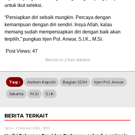
untuk ikut seleksi.
“Persiapkan diri sebaik mungkin. Percaya dengan
kemampuan dengan diri sendiri. Insya Allah, kalau
memang sudah mempersiapkan diri dengan baik akan
terpilih,” pungkas Irjen Pol. Anwar, S.I.K., M.Si.
Post Views:
47
Berita ini 2 kali dibaca
Tag :
Asisten Kapolri
Bagian SDM
Irjen Pol. Anwar
Jakarta
M.Si
S.I.K
BERITA TERKAIT
Senin, 2 Februari 2026 - 18:53