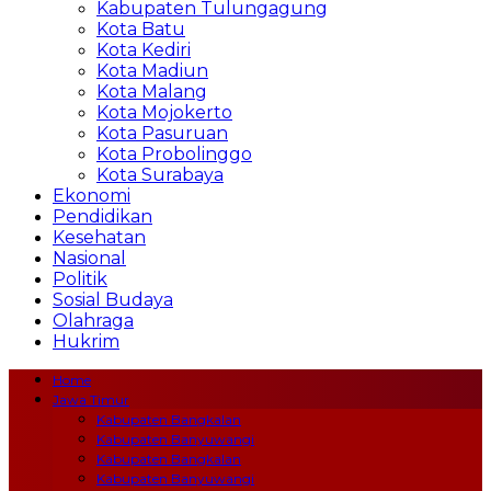
Kabupaten Tulungagung
Kota Batu
Kota Kediri
Kota Madiun
Kota Malang
Kota Mojokerto
Kota Pasuruan
Kota Probolinggo
Kota Surabaya
Ekonomi
Pendidikan
Kesehatan
Nasional
Politik
Sosial Budaya
Olahraga
Hukrim
Home
Jawa Timur
Kabupaten Bangkalan
Kabupaten Banyuwangi
Kabupaten Bangkalan
Kabupaten Banyuwangi