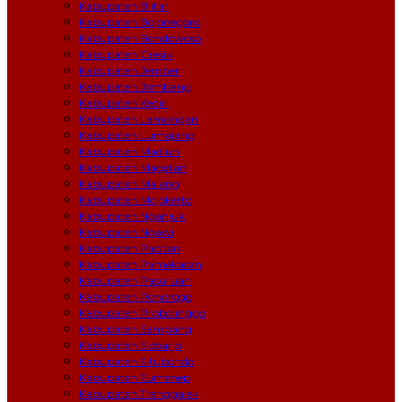
Kabupaten Blitar
Kabupaten Bojonegoro
Kabupaten Bondowoso
Kabupaten Gresik
Kabupaten Jember
Kabupaten Jombang
Kabupaten Kediri
Kabupaten Lamongan
Kabupaten Lumajang
Kabupaten Madiun
Kabupaten Magetan
Kabupaten Malang
Kabupaten Mojokerto
Kabupaten Nganjuk
Kabupaten Ngawi
Kabupaten Pacitan
Kabupaten Pamekasan
Kabupaten Pasuruan
Kabupaten Ponorogo
Kabupaten Probolinggo
Kabupaten Sampang
Kabupaten Sidoarjo
Kabupaten Situbondo
Kabupaten Sumenep
Kabupaten Trenggalek