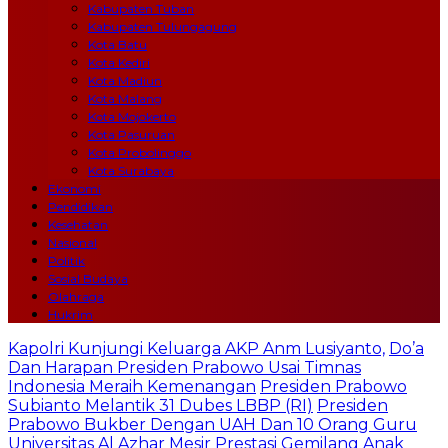
Kabupaten Tuban
Kabupaten Tulungagung
Kota Batu
Kota Kediri
Kota Madiun
Kota Malang
Kota Mojokerto
Kota Pasuruan
Kota Probolinggo
Kota Surabaya
Ekonomi
Pendidikan
Kesehatan
Nasional
Politik
Sosial Budaya
Olahraga
Hukrim
Kapolri Kunjungi Keluarga AKP Anm Lusiyanto,
Do’a
Dan Harapan Presiden Prabowo Usai Timnas
Indonesia Meraih Kemenangan
Presiden Prabowo
Subianto Melantik 31 Dubes LBBP (RI)
Presiden
Prabowo Bukber Dengan UAH Dan 10 Orang Guru
Universitas Al Azhar Mesir
Prestasi Gemilang Anak